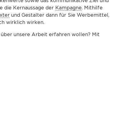
rkenwerte sowie das kommunikative Ziel und
ie die Kernaussage der
Kampagne
. Mithilfe
xter
und Gestalter dann für Sie Werbemittel,
ch wirklich wirken.
 über unsere Arbeit erfahren wollen? Mit